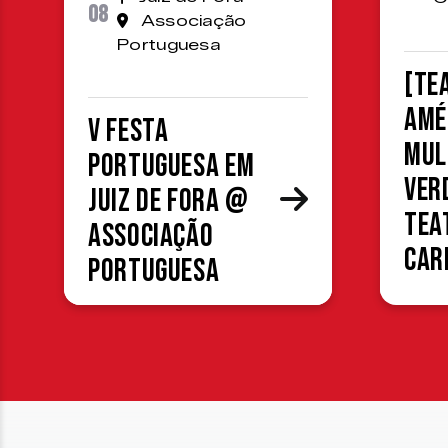
08
Associação
Portuguesa
[TE
Amé
V Festa
mul
Portuguesa em
ver
Juiz de Fora @
Tea
Associação
Car
Portuguesa