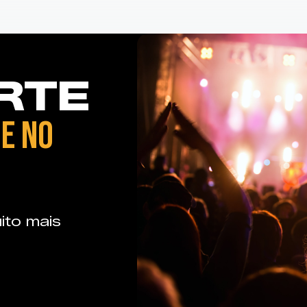
RTE
E NO
ito mais