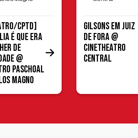
ATRO/CPTD]
Gilsons em Juiz
lia é que era
de Fora @
her de
CineTheatro
dade @
Central
tro Paschoal
los Magno