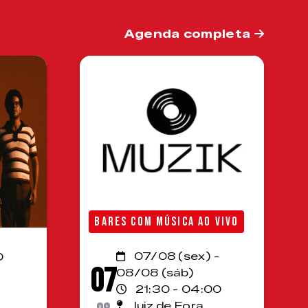
Agenda completa
BARES COM MÚSICA AO VIVO
07/08 (sex) -
0
07
08/08 (sáb)
21:30 - 04:00
Juiz de Fora