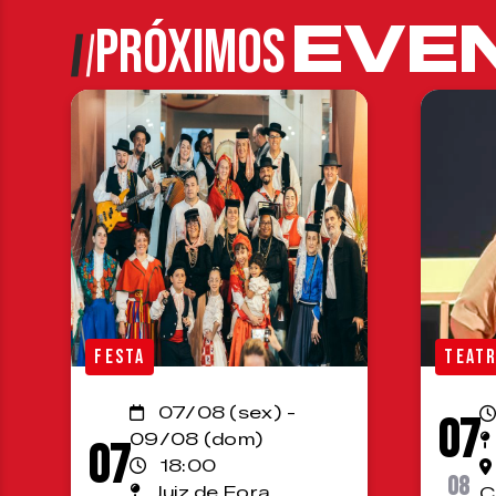
EVE
PRÓXIMOS
FESTA
TEAT
07/08 (sex) -
07
09/08 (dom)
07
18:00
08
Juiz de Fora
C