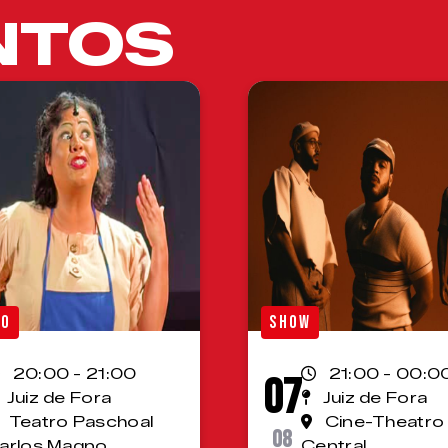
NTOS
RO
SHOW
20:00 - 21:00
21:00 - 00:0
07
Juiz de Fora
Juiz de Fora
Teatro Paschoal
Cine-Theatro
08
arlos Magno
Central