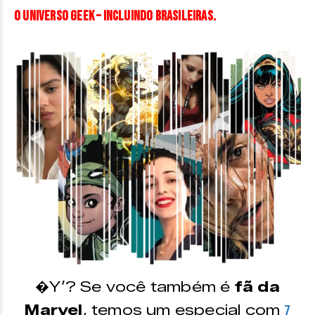
o universo geek – incluindo brasileiras.
�Y’? Se você também é
fã da
Marvel
, temos um especial com
7