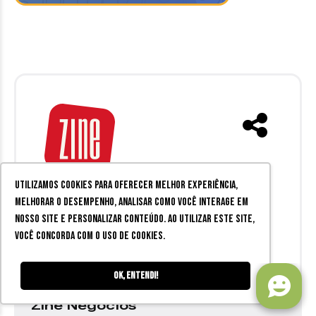
O Zine Cultural
é a melhor fonte
Utilizamos cookies para oferecer melhor experiência,
de informações sobre
melhorar o desempenho, analisar como você interage em
nosso site e personalizar conteúdo. Ao utilizar este site,
entretenimento em Juiz de Fora
você concorda com o uso de cookies.
e região.
Ok, entendi!
Zine Negócios