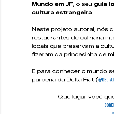
Mundo em JF
, o seu
guia l
cultura estrangeira
.
Neste projeto autoral, nós 
restaurantes de culinária i
locais que preservam a cult
fizeram da princesinha de m
E para conhecer o mundo s
parceria da Delta Fiat (
@delta.
Que lugar você que
Core
I