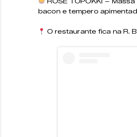
ROSE TOPOKKI – Massa de
bacon e tempero apimentad
O restaurante fica na R. 