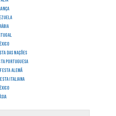
rança
ezuela
rábia
rtugal
éxico
sta das Nações
sta Portuguesa
 Festa Alemã
Festa Italiana
éxico
Ásia