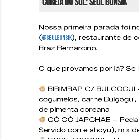
Coreia do Sul: Seul Bunsik
Nossa primeira parada foi 
(
), restaurante de 
@seulbunsik
Braz Bernardino.
O que provamos por lá? Se l
BIBIMBAP C/ BULGOGUI – 
cogumelos, carne Bulgogui
de pimenta coreana
CÓ CÓ JAPCHAE – Pedaços
Servido con e shoyu), mix d