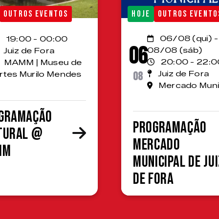
OUTROS EVENTOS
HOJE
OUTROS EVENTO
06/08 (qui) -
19:00 - 00:00
06
08/08 (sáb)
Juiz de Fora
20:00 - 22:0
MAMM | Museu de
08
Juiz de Fora
rtes Murilo Mendes
Mercado Muni
gramação
Programação
tural @
Mercado
MM
Municipal de Jui
de Fora