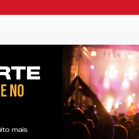
RTE
E NO
ito mais