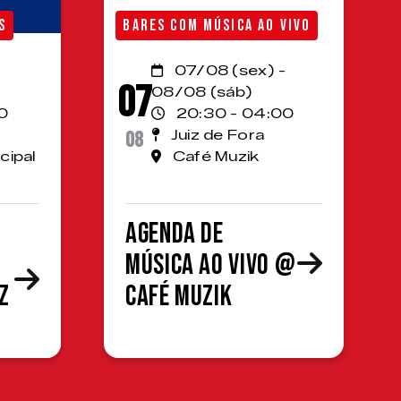
S
BARES COM MÚSICA AO VIVO
07/08 (sex) -
07
08/08 (sáb)
0
20:30 - 04:00
08
Juiz de Fora
cipal
Café Muzik
Agenda de
Música ao Vivo @
z
Café Muzik