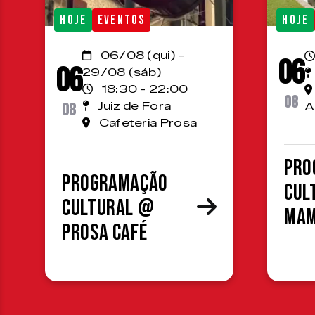
HOJE
EVENTOS
HOJE
06/08 (qui) -
06
06
29/08 (sáb)
18:30 - 22:00
08
08
Juiz de Fora
A
Cafeteria Prosa
Pro
Programação
cul
cultural @
MA
Prosa Café