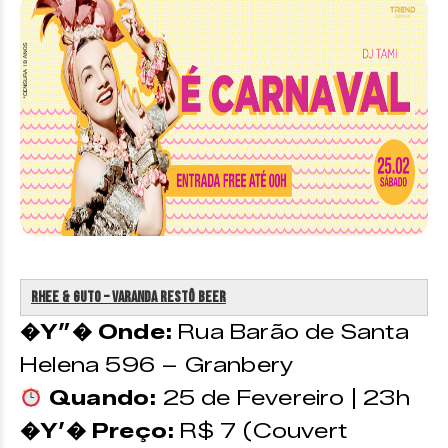
Rhee & Guto – Varanda Restô Beer
�Y”� Onde:
Rua Barão de Santa
Helena 596 – Granbery
Quando:
25 de Fevereiro | 23h
�Y’� Preço:
R$ 7 (Couvert