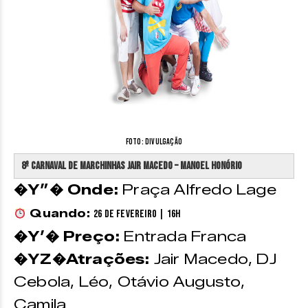
Foto: Divulgação
8º Carnaval de Marchinhas Jair Macedo – Manoel Honório
�Y”� Onde:
Praça Alfredo Lage
Quando:
26 de Fevereiro | 16h
�Y’� Preço:
Entrada Franca
�YZ�Atrações:
Jair Macedo, DJ
Cebola, Léo, Otávio Augusto,
Camila