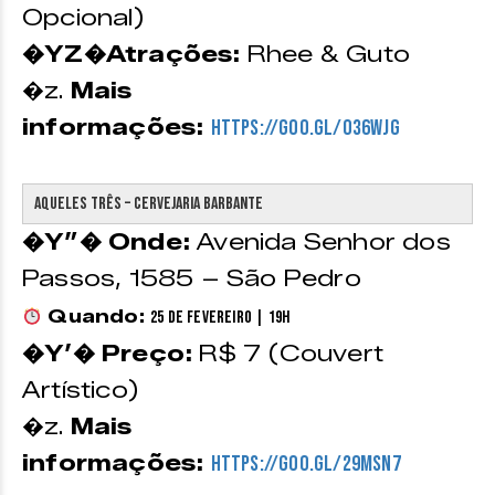
Opcional)
�YZ�Atrações:
Rhee & Guto
�z.
Mais
informações:
https://goo.gl/O36Wjg
Aqueles Três – Cervejaria Barbante
�Y”� Onde:
Avenida Senhor dos
Passos, 1585 – São Pedro
Quando:
25 de Fevereiro | 19h
�Y’� Preço:
R$ 7 (Couvert
Artístico)
�z.
Mais
informações:
https://goo.gl/29Msn7