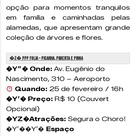
opção para momentos tranquilos
em família e caminhadas pelas
alamedas, que apresentam grande
coleção de árvores e flores.
�z�️ PPP Folia – Picanha, Pimenta e Pinga
�Y”� Onde:
Av. Eugênio do
Nascimento, 310 – Aeroporto
Quando:
25 de fevereiro / 16h
�Y’� Preço:
R$ 10 (Couvert
Opcional)
�YZ�Atrações:
Segura o Choro!
�Y’��Y’�
Espaço