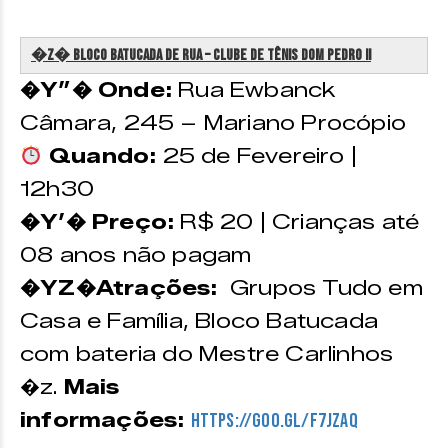
�z�️ Bloco Batucada de Rua – Clube de Tênis Dom Pedro II
�Y”� Onde:
Rua Ewbanck
Câmara, 245 – Mariano Procópio
Quando:
25 de Fevereiro |
12h30
�Y’� Preço:
R$ 20 | Crianças até
08 anos não pagam
�YZ�Atrações:
Grupos Tudo em
Casa e Família, Bloco Batucada
com bateria do Mestre Carlinhos
�z.
Mais
informações:
https://goo.gl/F7jzaQ