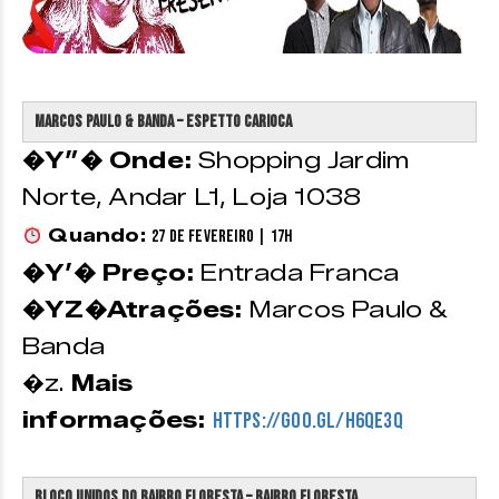
Marcos Paulo & Banda – Espetto Carioca
�Y”� Onde:
Shopping Jardim
Norte, Andar L1, Loja 1038
Quando:
27 de Fevereiro | 17h
�Y’� Preço:
Entrada Franca
�YZ�Atrações:
Marcos Paulo &
Banda
�z.
Mais
informações:
https://goo.gl/h6QE3q
Bloco Unidos Do Bairro Floresta – Bairro Floresta