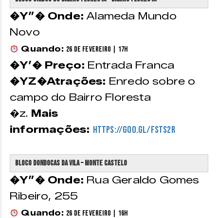
�Y”� Onde:
Alameda Mundo
Novo
Quando:
26 de Fevereiro | 17h
�Y’� Preço:
Entrada Franca
�YZ�Atrações:
Enredo sobre o
campo do Bairro Floresta
�z.
Mais
informações:
https://goo.gl/FSTS2r
Bloco Dondocas da Vila – Monte Castelo
�Y”� Onde:
Rua Geraldo Gomes
Ribeiro, 255
Quando:
26 de Fevereiro | 16h