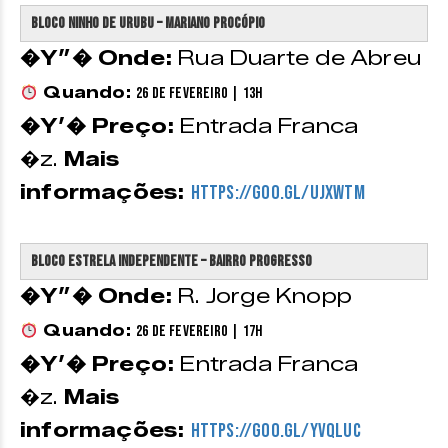
Bloco Ninho de Urubu – Mariano Procópio
�Y”� Onde:
Rua Duarte de Abreu
Quando:
26 de Fevereiro | 13h
�Y’� Preço:
Entrada Franca
�z.
Mais
informações:
https://goo.gl/uJXwTM
Bloco Estrela Independente – Bairro Progresso
�Y”� Onde:
R. Jorge Knopp
Quando:
26 de Fevereiro | 17h
�Y’� Preço:
Entrada Franca
�z.
Mais
informações:
https://goo.gl/yvqLuC