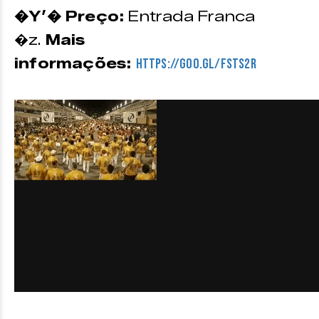
�Y’� Preço:
Entrada Franca
�z.
Mais
informações:
https://goo.gl/FSTS2r