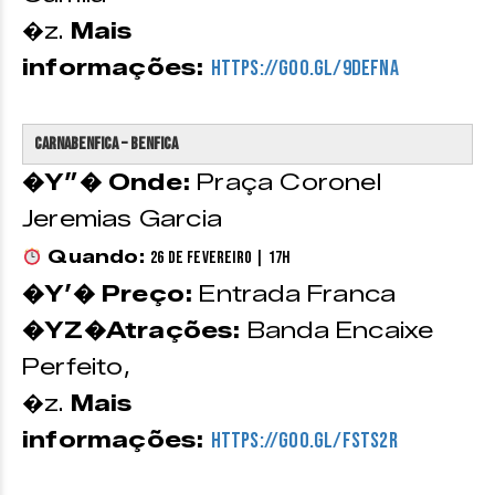
�z.
Mais
informações:
https://goo.gl/9DEfna
CarnaBenfica – Benfica
�Y”� Onde:
Praça Coronel
Jeremias Garcia
Quando:
26 de Fevereiro | 17h
�Y’� Preço:
Entrada Franca
�YZ�Atrações:
Banda Encaixe
Perfeito,
�z.
Mais
informações:
https://goo.gl/FSTS2r