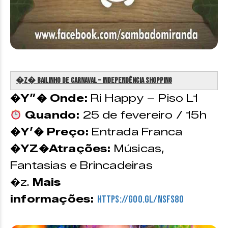
�z�️ Bailinho de Carnaval – Independência Shopping
�Y”� Onde:
Ri Happy – Piso L1
Quando:
25 de fevereiro / 15h
�Y’� Preço:
Entrada Franca
�YZ�Atrações:
Músicas,
Fantasias e Brincadeiras
�z.
Mais
informações:
https://goo.gl/nsFS8o