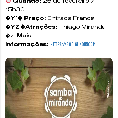
Quando:
25 de fevereiro /
15h30
�Y’� Preço:
Entrada Franca
�YZ�Atrações:
Thiago Miranda
�z.
Mais
informações:
https://goo.gl/0H5CCP