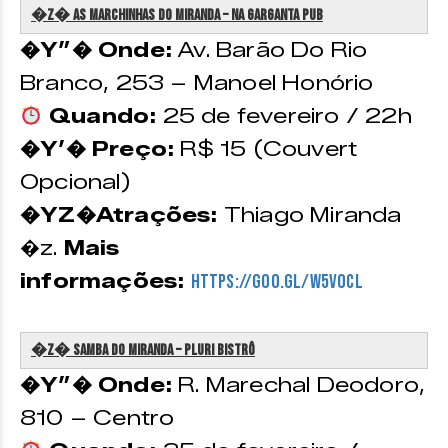
�z�️ As Marchinhas do Miranda – Na Garganta Pub
�Y”� Onde:
Av. Barão Do Rio
Branco, 253 – Manoel Honório
Quando:
25 de fevereiro / 22h
�Y’� Preço:
R$ 15 (Couvert
Opcional)
�YZ�Atrações:
Thiago Miranda
�z.
Mais
informações:
https://goo.gl/W5voCL
�z�️ Samba do Miranda – Pluri Bistrô
�Y”� Onde:
R. Marechal Deodoro,
810 – Centro