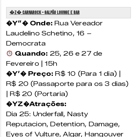
�z�️ CarnaRock – Galpão Lounge e Bar
�Y”� Onde:
Rua Vereador
Laudelino Schetino, 16 –
Democrata
Quando:
25, 26 e 27 de
Fevereiro | 15h
�Y’� Preço:
R$ 10 (Para 1 dia) |
R$ 20 (Passaporte para os 3 dias)
| R$ 20 (Portaria)
�YZ�Atrações:
Dia 25: Underfall, Nasty
Reputacion, Detention, Damage,
Eyes of Vulture, Algar, Hangouver