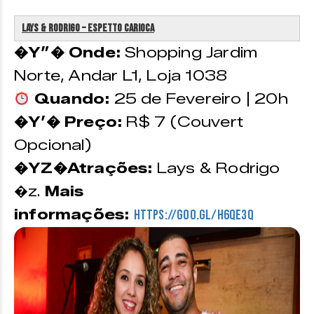
Lays & Rodrigo – Espetto Carioca
�Y”� Onde:
Shopping Jardim
Norte, Andar L1, Loja 1038
Quando:
25 de Fevereiro | 20h
�Y’� Preço:
R$ 7 (Couvert
Opcional)
�YZ�Atrações:
Lays & Rodrigo
�z.
Mais
informações:
https://goo.gl/h6QE3q