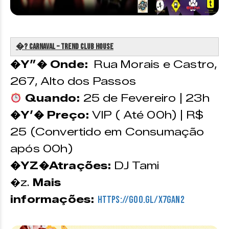
�? Carnaval – Trend Club House
�Y”� Onde:
Rua Morais e Castro,
267, Alto dos Passos
Quando:
25 de Fevereiro | 23h
�Y’� Preço:
VIP ( Até 00h) | R$
25 (Convertido em Consumação
após 00h)
�YZ�Atrações:
DJ Tami
�z.
Mais
informações:
https://goo.gl/X7GaN2