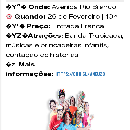
�Y”� Onde:
Avenida Rio Branco
Quando:
26 de Fevereiro | 10h
�Y’� Preço:
Entrada Franca
�YZ�Atrações:
Banda Trupicada,
músicas e brincadeiras infantis,
contação de histórias
�z.
Mais
informações:
https://goo.gl/AncuZQ