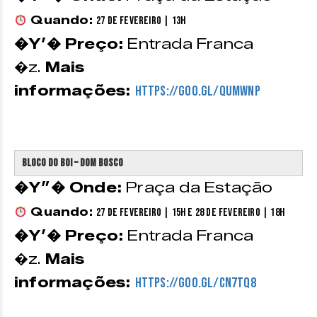
Quando:
27 de Fevereiro | 13h
�Y’� Preço:
Entrada Franca
�z.
Mais
informações:
https://goo.gl/quMwnp
Bloco do Boi – Dom Bosco
�Y”� Onde:
Praça da Estação
Quando:
27 de Fevereiro | 15h e 28 de Fevereiro | 18h
�Y’� Preço:
Entrada Franca
�z.
Mais
informações:
https://goo.gl/Cn7tq8