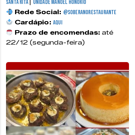
|
Santa Rita
Unidade Manoel Honório
Rede Social:
@soberanorestaurante
Cardápio:
Aqui
Prazo de encomendas:
até
22/12 (segunda-feira)