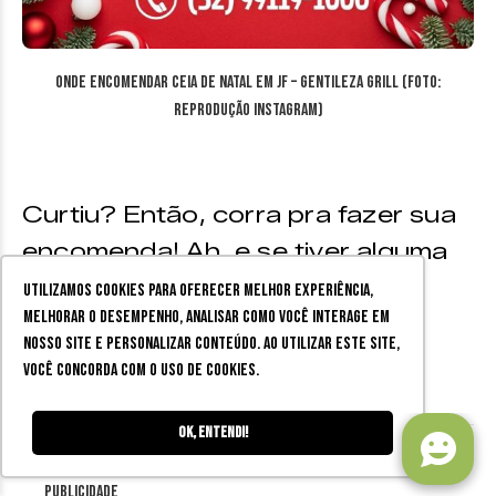
Onde encomendar ceia de Natal em JF – Gentileza Grill (Foto:
reprodução Instagram)
Curtiu? Então, corra pra fazer sua
encomenda! Ah, e se tiver alguma
sugestão de lugar para
Utilizamos cookies para oferecer melhor experiência,
melhorar o desempenho, analisar como você interage em
encomendar ceia, envie para
nosso site e personalizar conteúdo. Ao utilizar este site,
redacao@zinecultural.com!
você concorda com o uso de cookies.
Ok, entendi!
Publicidade