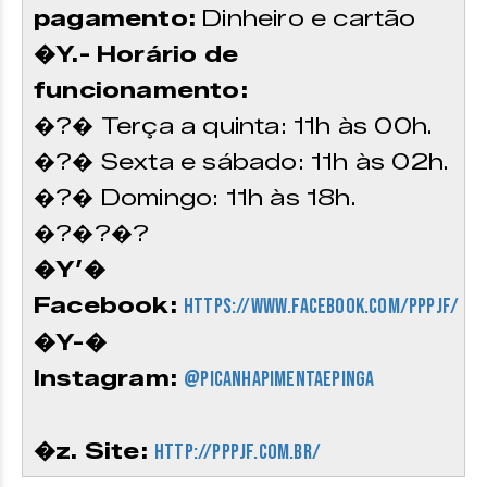
pagamento:
Dinheiro e cartão
�Y.- Horário de
funcionamento:
�?� Terça a quinta: 11h às 00h.
�?� Sexta e sábado: 11h às 02h.
�?� Domingo: 11h às 18h.
�?�?�?
�Y’�
Facebook:
https://www.facebook.com/pppjf/
�Y-�
Instagram:
@picanhapimentaepinga
�z. Site:
http://pppjf.com.br/