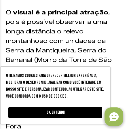
O
visual é a principal atração
,
pois é possível observar a uma
longa distância o relevo
montanhoso com unidades da
Serra da Mantiqueira, Serra do
Bananal (Morro da Torre de São
João Nepomuceno) e Serra de
Utilizamos cookies para oferecer melhor experiência,
Taruaçu (distrito de São João
melhorar o desempenho, analisar como você interage em
Nepomuceno).
nosso site e personalizar conteúdo. Ao utilizar este site,
você concorda com o uso de cookies.
Onde:
Em Bicas, a
Ok, entendi!
aproximadamente 37 km de Juiz de
Fora