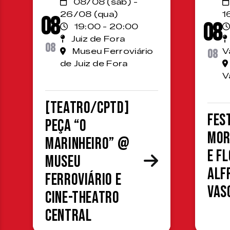
08/08 (sáb) -
26/08 (qua)
1
08
08
19:00 - 20:00
Juiz de Fora
08
Museu Ferroviário
08
V
de Juiz de Fora
V
[TEATRO/CPTD]
Fes
Peça “O
Mor
Marinheiro” @
e F
Museu
Alf
Ferroviário e
Vas
Cine-Theatro
Central