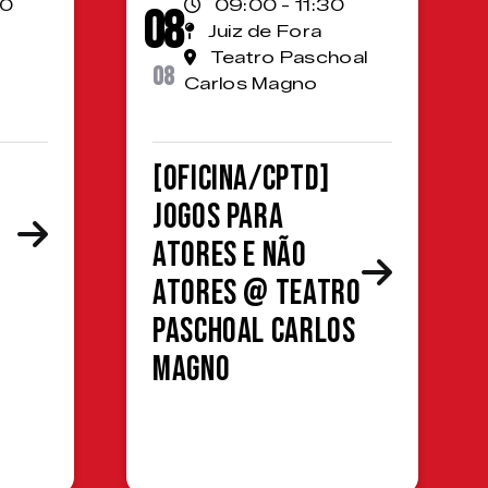
00
09:00 - 11:30
08
Juiz de Fora
Teatro Paschoal
08
Carlos Magno
[OFICINA/CPTD]
Jogos para
atores e não
atores @ Teatro
Paschoal Carlos
Magno