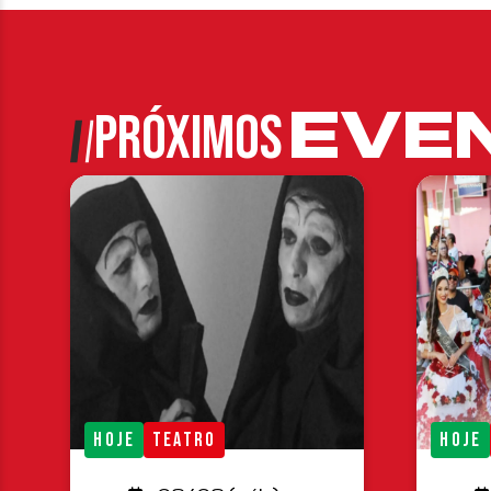
EVE
PRÓXIMOS
HOJE
TEATRO
HOJE