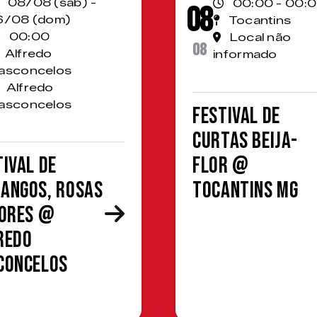
08/08 (sáb) -
00:00 - 00:
08
6/08 (dom)
Tocantins
00:00
Local não
08
Alfredo
informado
asconcelos
Alfredo
asconcelos
Festival de
Curtas Beija-
tival de
Flor @
angos, Rosas
Tocantins MG
lores @
redo
concelos