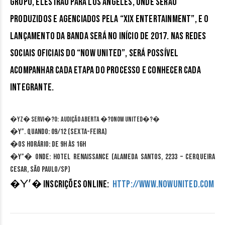
grupo, eles irão para Los Angeles, onde serão
produzidos e agenciados pela “XIX Entertainment”, e o
lançamento da banda será no início de 2017. Nas redes
sociais oficiais do “Now United”, será possível
acompanhar cada etapa do processo e conhecer cada
integrante.
�YZ� SERVI�?O: Audição aberta �?oNow United�?�
�Y”.
Quando:
09/12 (sexta-feira)
�Os
Horário
: De 9h às 16h
�Y”�
Onde
:
Hotel Renaissance (
Alameda Santos, 2233 – Cerqueira
Cesar, São Paulo/SP)
�Y’�
Inscrições online:
http://www.nowunited.com