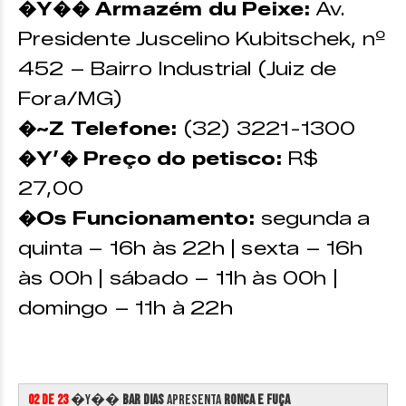
�Y�� Armazém du Peixe:
Av.
Presidente Juscelino Kubitschek, nº
452 – Bairro Industrial (Juiz de
Fora/MG)
�~Z Telefone:
(32) 3221-1300
�Y’� Preço do petisco:
R$
27,00
�Os Funcionamento:
segunda a
quinta – 16h às 22h | sexta – 16h
às 00h | sábado – 11h às 00h |
domingo – 11h à 22h
02 de 23
�Y��
Bar Dias
apresenta
Ronca e Fuça