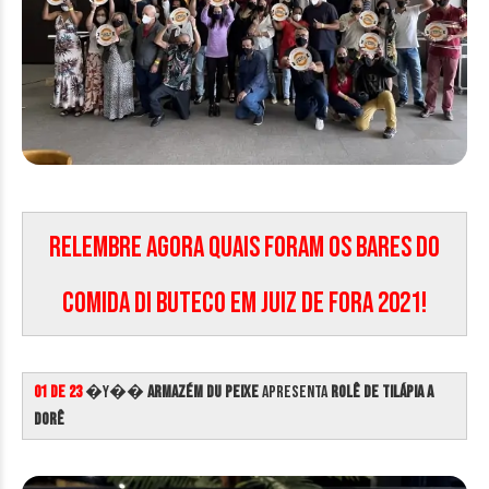
RELEMBRE AGORA QUAIS FORAM OS BARES DO
COMIDA DI BUTECO EM JUIZ DE FORA 2021!
01 de 23
�Y��
Armazém du Peixe
apresenta
Rolê de Tilápia a
Dorê