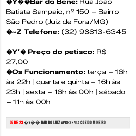
�Y��Bar do Bené:
Rua João
Batista Sampaio, nº 150 – Bairro
São Pedro (Juiz de Fora/MG)
�~Z Telefone:
(32) 98813-6345
�Y’� Preço do petisco:
R$
27,00
�Os Funcionamento:
terça – 16h
às 22h | quarta e quinta – 16h às
23h | sexta – 16h às 00h | sábado
– 11h às 00h
05 de 23
�Y��
Bar do Luiz
apresenta
Cozido Mineiro