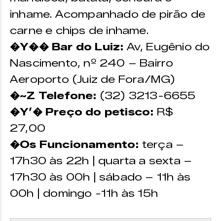
inhame. Acompanhado de pirão de
carne e chips de inhame.
�Y�� Bar do Luiz:
Av, Eugênio do
Nascimento, nº 240 – Bairro
Aeroporto (Juiz de Fora/MG)
�~Z Telefone:
(32) 3213-6655
�Y’� Preço do petisco:
R$
27,00
�Os Funcionamento:
terça –
17h30 às 22h | quarta a sexta –
17h30 às 00h | sábado – 11h às
00h | domingo -11h às 15h