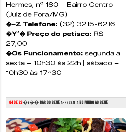
Hermes, nº 180 – Bairro Centro
(Juiz de Fora/MG)
�~Z Telefone:
(32) 3215-6216
�Y’� Preço do petisco:
R$
27,00
�Os Funcionamento:
segunda a
sexta – 10h30 às 22h | sábado –
10h30 às 17h30
04 de 23
�Y��
Bar do Bené
apresenta
Boi Vindo ao Bené