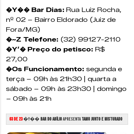
�Y�� Bar Dias:
Rua Luiz Rocha,
nº 02 – Bairro Eldorado (Juiz de
Fora/MG)
�~Z Telefone:
(32) 99127-2110
�Y’� Preço do petisco:
R$
27,00
�Os Funcionamento:
segunda e
terça – 09h às 21h30 | quarta a
sábado – 09h às 23h30 | domingo
– 09h às 21h
03 de 23
�Y��
Bar do Abílio
apresenta
Tamu Junto e Misturado