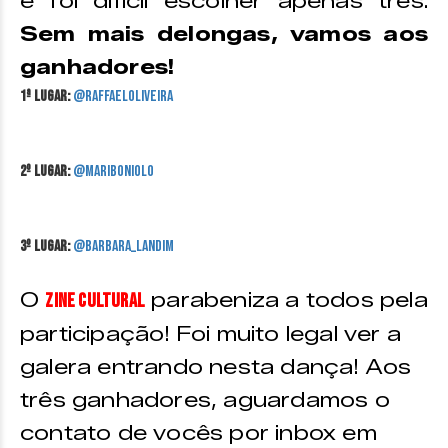
e foi difícil escolher apenas três.
Sem mais delongas, vamos aos
ganhadores!
1ª Lugar:
@raffaeloliveira
2º Lugar:
@mariboniolo
3º Lugar:
@barbara_landim
O
parabeniza a todos pela
Zine Cultural
participação! Foi muito legal ver a
galera entrando nesta dança! Aos
três ganhadores, aguardamos o
contato de vocês por inbox em