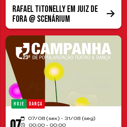
Rafael Titonelly em Juiz de
Fora @ Scenárium
HOJE
DANÇA
07/08 (sex) - 31/08 (seg)
07
00:00 - 00:00