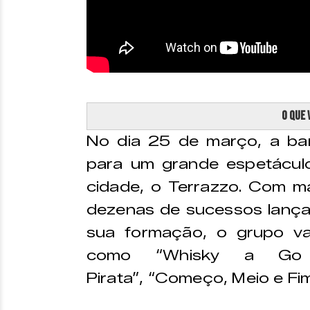
O que 
No dia 25 de março, a b
para um grande espetácul
cidade, o Terrazzo. Com mai
dezenas de sucessos lançad
sua formação, o grupo vai
como “Whisky a Go 
Pirata”, “Começo, Meio e Fim