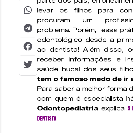
parte dos pais, erroneame
levar os filhos para co
procuram um profiss
problema. Porém, essa prát
odontológico desde a prime
ao dentista! Além disso, 
receber informações e in
saúde bucal dos seus filh
tem o famoso medo de ir 
Para saber a melhor forma d
com quem é especialista h
Odontopediatria
explica
5 
!
dentista