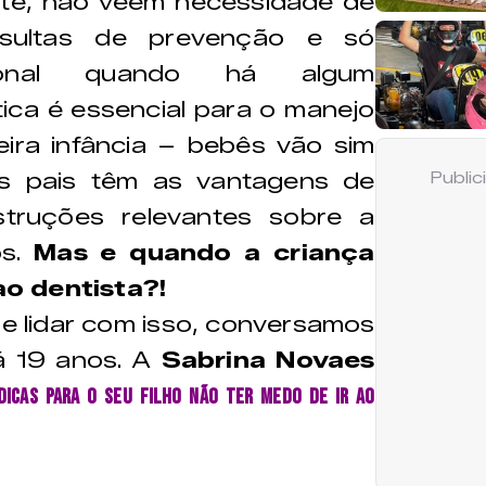
nte, não vêem necessidade de
nsultas de prevenção e só
ional quando há algum
ica é essencial para o manejo
ira infância – bebês vão sim
os pais têm as vantagens de
Publi
struções relevantes sobre a
os.
Mas e quando a criança
ao dentista?!
e lidar com isso, conversamos
á 19 anos. A
Sabrina Novaes
dicas para o seu filho não ter medo de ir ao