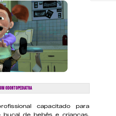
e um odontopediatra
ofissional capacitado para
 bucal de bebês e crianças,