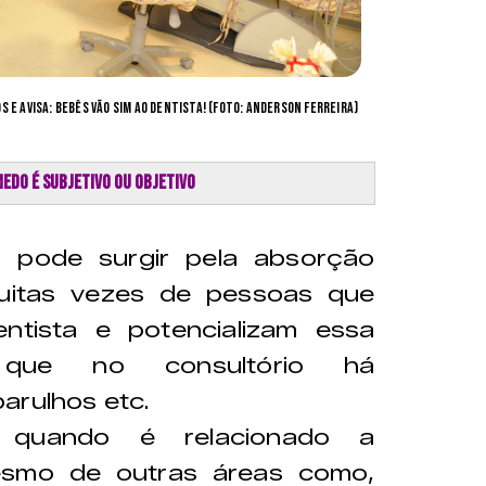
s e avisa: bebês vão sim ao dentista! (Foto: Anderson Ferreira)
 medo é subjetivo ou objetivo
 pode surgir pela absorção
muitas vezes de pessoas que
ntista e potencializam essa
r que no consultório há
barulhos etc.
 quando é relacionado a
mesmo de outras áreas como,