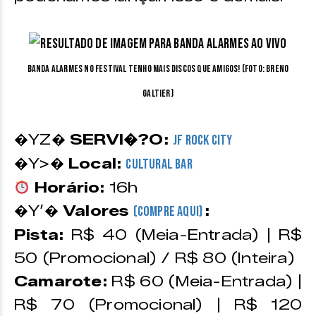
Banda Alarmes no festival Tenho Mais Discos que Amigos! (Foto: Breno
Galtier)
�YZ�
SERVI�?O:
JF Rock City
�Y>�
Local:
Cultural Bar
Horário:
16h
�Y’�
Valores
:
(Compre aqui)
Pista:
R$ 40 (Meia-Entrada) | R$
50 (Promocional) / R$ 80 (Inteira)
Camarote:
R$ 60 (Meia-Entrada) |
R$ 70 (Promocional) | R$ 120