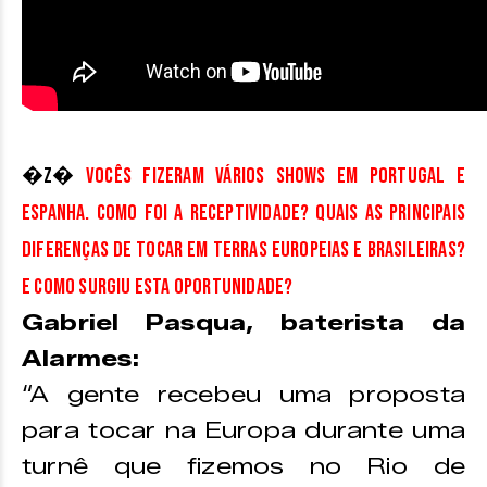
�z�
Vocês fizeram vários shows em Portugal e
Espanha. Como foi a receptividade? Quais as principais
diferenças de tocar em terras europeias e brasileiras?
E como surgiu esta oportunidade?
Gabriel Pasqua, baterista da
Alarmes:
“A gente recebeu uma proposta
para tocar na Europa durante uma
turnê que fizemos no Rio de