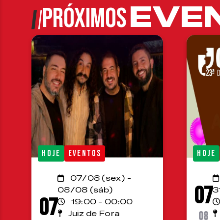
EVE
PRÓXIMOS
HOJE
EVENTOS
HOJE
07/08 (sex) -
07
08/08 (sáb)
3
07
19:00 - 00:00
Juiz de Fora
08