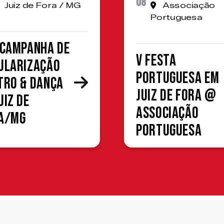
08
Juiz de Fora / MG
Associação
Portuguesa
 Campanha de
V Festa
ularização
Portuguesa em
tro & Dança
Juiz de Fora @
uiz de
Associação
a/MG
Portuguesa