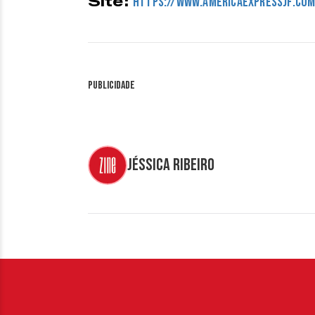
Site:
https://www.americaexpressjf.com
Publicidade
Jéssica Ribeiro