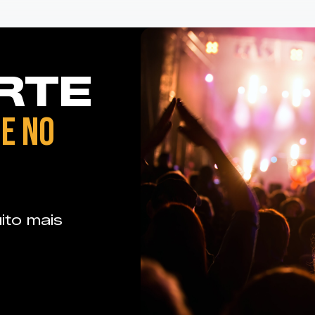
RTE
E NO
ito mais