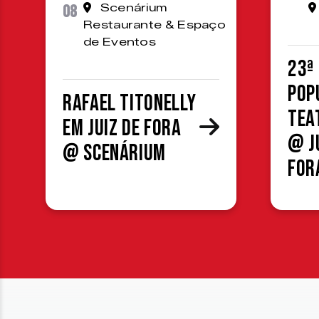
08
Scenárium
Restaurante & Espaço
de Eventos
23ª
Pop
Rafael Titonelly
Tea
em Juiz de Fora
@ J
@ Scenárium
For