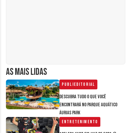
AS MAIS LIDAS
Publieditorial
Descubra tudo o que você
encontrará no parque aquático
Áurias Park
Entretenimento