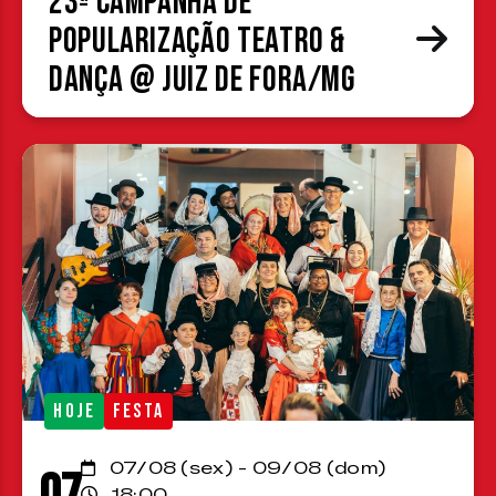
23ª Campanha de
Popularização Teatro &
Dança @ Juiz de Fora/MG
HOJE
FESTA
07/08 (sex) - 09/08 (dom)
07
18:00