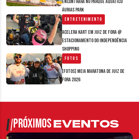
encontrará no parque aquático
Áurias Park
Entretenimento
Acelera Kart em Juiz de Fora @
estacionamento do Independência
Shopping
Fotos
[FOTOS] Meia Maratona de Juiz de
Fora 2026
PRÓXIMOS
EVENTOS