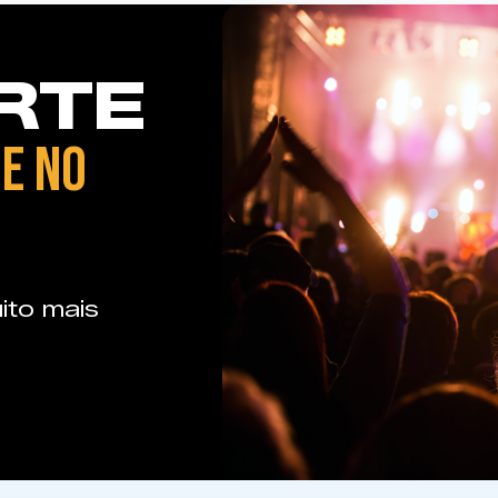
RTE
E NO
ito mais