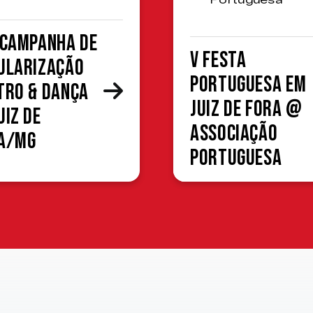
Portuguesa
 Campanha de
V Festa
ularização
Portuguesa em
tro & Dança
Juiz de Fora @
uiz de
Associação
a/MG
Portuguesa