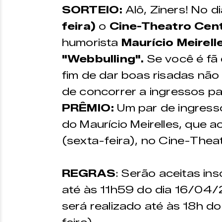
SORTEIO:
Alô, Ziners! No d
feira)
o
Cine-Theatro Cen
humorista
Maurício Meirell
"Webbulling".
Se você é fã
fim de dar boas risadas nã
de concorrer a ingressos pa
PRÊMIO:
Um par de ingresso
do Maurício Meirelles, que
(sexta-feira), no Cine-Theat
REGRAS
: Serão aceitas in
até às 11h59 do dia 16/04/2
será realizado até às 18h 