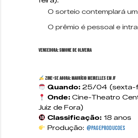
feira).
O sorteio contemplará um
O prêmio é pessoal e intran
VENCEDORA: Simone de Oliveira
ZINE-SE AGORA: Maurício Meirelles em JF
Quando:
25/04 (sexta-f
Onde:
Cine-Theatro Cent
Juiz de Fora)
Classificação:
18 anos
Produção:
@pageproducoes