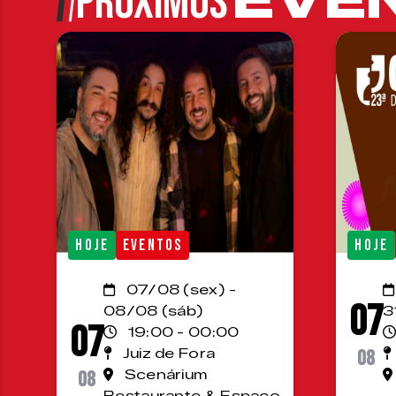
PRÓXIMOS
HOJE
EVENTOS
HOJE
07/08 (sex) -
07
08/08 (sáb)
3
07
19:00 - 00:00
Juiz de Fora
08
08
Scenárium