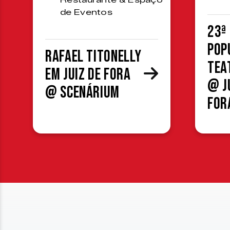
Restaurante & Espaço
de Eventos
23ª
Pop
Rafael Titonelly
Tea
em Juiz de Fora
@ J
@ Scenárium
For