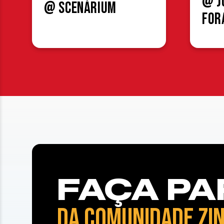
@ J
@ Scenárium
For
FAÇA PA
DA COMUNIDADE ZIN