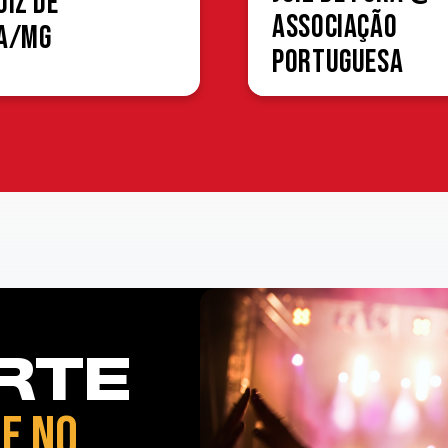
uiz de
Associação
a/MG
Portuguesa
RTE
E NO