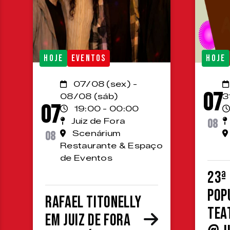
HOJE
EVENTOS
HOJE
07/08 (sex) -
07
08/08 (sáb)
3
07
19:00 - 00:00
Juiz de Fora
08
08
Scenárium
Restaurante & Espaço
de Eventos
23ª
Pop
Rafael Titonelly
Tea
em Juiz de Fora