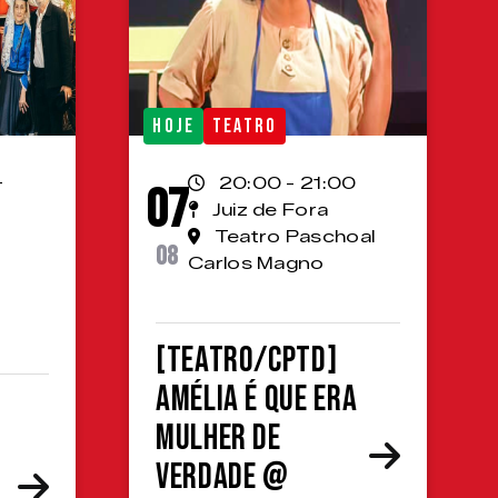
HOJE
TEATRO
-
20:00 - 21:00
07
Juiz de Fora
Teatro Paschoal
08
Carlos Magno
[TEATRO/CPTD]
Amélia é que era
mulher de
verdade @