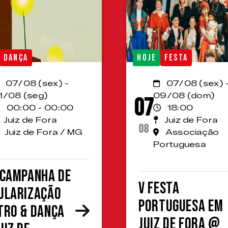
DANÇA
HOJE
FESTA
07/08 (sex) -
07/08 (sex) 
1/08 (seg)
09/08 (dom)
07
00:00 - 00:00
18:00
Juiz de Fora
Juiz de Fora
08
Juiz de Fora / MG
Associação
Portuguesa
 Campanha de
V Festa
ularização
Portuguesa em
tro & Dança
Juiz de Fora @