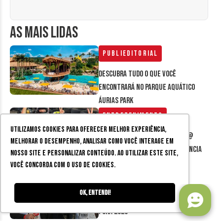
AS MAIS LIDAS
Publieditorial
Descubra tudo o que você
encontrará no parque aquático
Áurias Park
Entretenimento
Utilizamos cookies para oferecer melhor experiência,
Acelera Kart em Juiz de Fora @
melhorar o desempenho, analisar como você interage em
estacionamento do Independência
nosso site e personalizar conteúdo. Ao utilizar este site,
Shopping
você concorda com o uso de cookies.
Fotos
Ok, entendi!
[FOTOS] Meia Maratona de Juiz de
Fora 2026