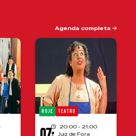
Agenda completa
HOJE
TEATRO
-
20:00 - 21:00
07
Juiz de Fora