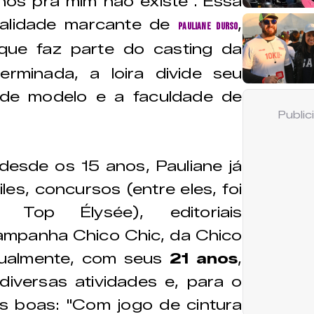
os pra mim não existe". Essa
nalidade marcante de
,
Pauliane Durso
ue faz parte do casting da
erminada, a loira divide seu
 de modelo e a faculdade de
Publi
esde os 15 anos, Pauliane já
les, concursos (entre eles, foi
 Top Élysée), editoriais
ampanha Chico Chic, da Chico
Atualmente, com seus
21 anos
,
diversas atividades e, para o
as boas: "Com jogo de cintura