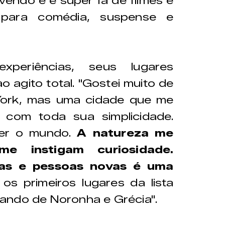
endo e é super fã de filmes e
 para comédia, suspense e
periências, seus lugares
o agito total. "Gostei muito de
ork, mas uma cidade que me
, com toda sua simplicidade.
er o mundo.
A natureza me
e instigam curiosidade.
ras e pessoas novas é uma
 os primeiros lugares da lista
ando de Noronha e Grécia".