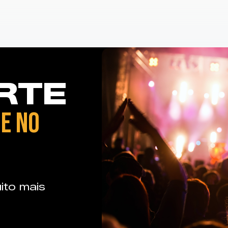
RTE
E NO
ito mais