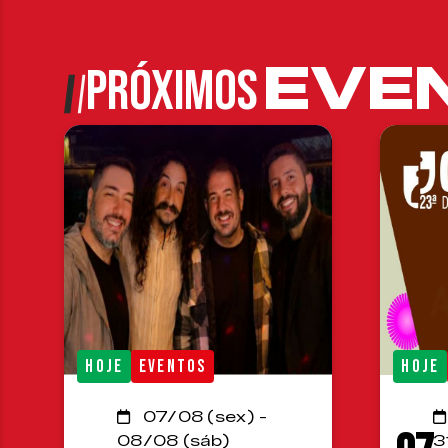
EVE
PRÓXIMOS
HOJE
EVENTOS
HOJE
07/08 (sex) -
08/08 (sáb)
3