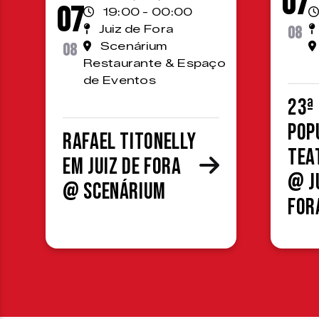
07
07
19:00 - 00:00
Juiz de Fora
08
08
Scenárium
Restaurante & Espaço
de Eventos
23ª
Pop
Rafael Titonelly
Tea
em Juiz de Fora
@ J
@ Scenárium
For