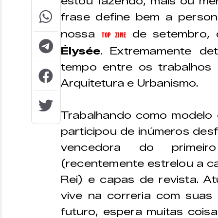
estou fazendo, mais ou men
frase define bem a perso
nossa
de setembro, q
Top Zine
Élysée
. Extremamente det
tempo entre os trabalhos
Arquitetura e Urbanismo.
Trabalhando como modelo d
participou de inúmeros desfi
vencedora do primeiro
(recentemente estrelou a c
Rei) e capas de revista. 
vive na correria com suas 
futuro, espera muitas cois