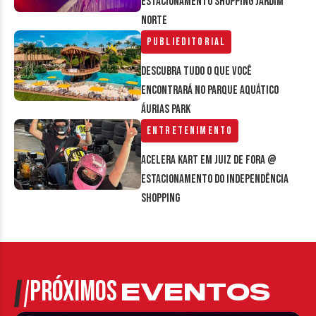
estacionamento Shopping Jardim
Norte
Publieditorial
Descubra tudo o que você
encontrará no parque aquático
Áurias Park
Entretenimento
Acelera Kart em Juiz de Fora @
estacionamento do Independência
Shopping
PRÓXIMOS
EVENTOS