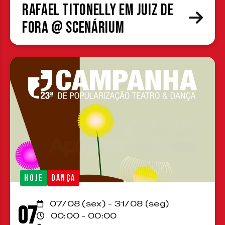
Rafael Titonelly em Juiz de
Fora @ Scenárium
HOJE
DANÇA
07/08 (sex) - 31/08 (seg)
07
00:00 - 00:00