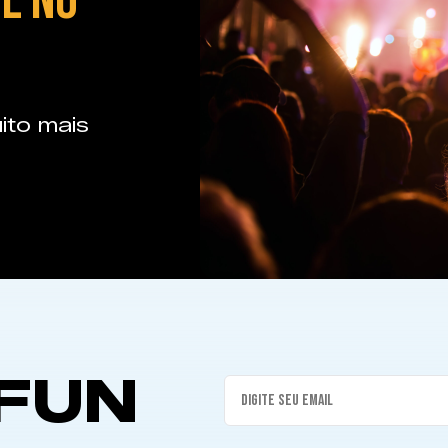
E NO
ito mais
FUN