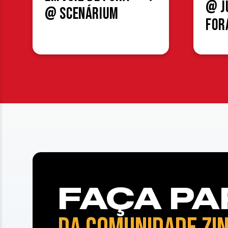
@ J
@ Scenárium
For
FAÇA PA