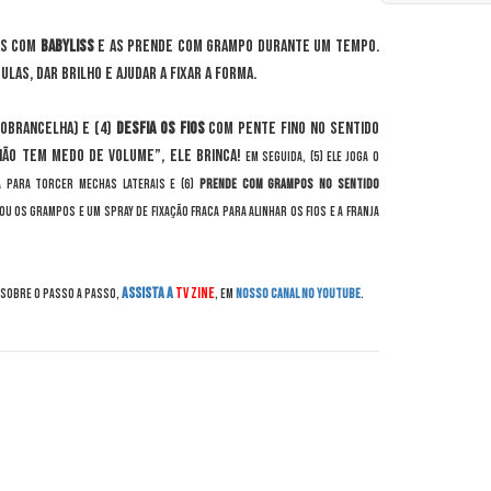
has com
babyliss
e as prende com grampo durante um tempo.
ulas, dar brilho e ajudar a fixar a forma.
sobrancelha) e (4)
desfia os fios
com pente fino no sentido
 não tem medo de volume”, ele brinca!
Em seguida, (5) ele joga o
 para torcer mechas laterais e (6)
prende com grampos no sentido
cou os grampos e um spray de fixação fraca para alinhar os fios e a franja
assista a
TV Zine
 sobre o passo a passo,
, em
nosso canal no YouTube
.