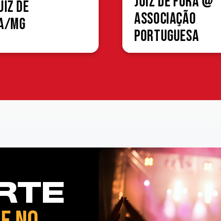
Juiz de Fora @
uiz de
Associação
a/MG
Portuguesa
RTE