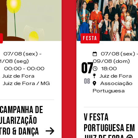
A
FESTA
07/08 (sex) -
07/08 (sex) 
1/08 (seg)
09/08 (dom)
07
00:00 - 00:00
18:00
Juiz de Fora
Juiz de Fora
08
Juiz de Fora / MG
Associação
Portuguesa
 Campanha de
V Festa
ularização
Portuguesa em
tro & Dança