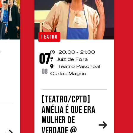
TEATRO
-
20:00 - 21:00
07
Juiz de Fora
Teatro Paschoal
08
Carlos Magno
[TEATRO/CPTD]
Amélia é que era
mulher de
verdade @