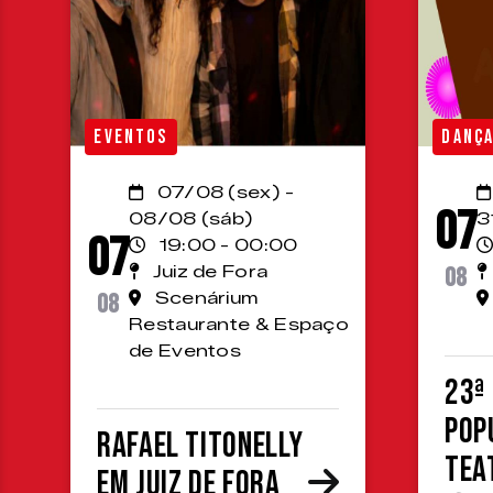
EVENTOS
DANÇ
07/08 (sex) -
07
08/08 (sáb)
3
07
19:00 - 00:00
Juiz de Fora
08
08
Scenárium
Restaurante & Espaço
de Eventos
23ª
Pop
Rafael Titonelly
Tea
em Juiz de Fora