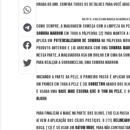
virada do ano. Confira todos os detalhes para você ara
Na foto, a belíssima modelo da agência 
Como sempre, a maquiagem começa com a limpeza da pele
sombra marrom
em toda a pálpebra. (2) Para manter a 
aplica um
potencializador de sombra
na pálpebra móve
produto anterior e (4) arremata com uma
sombra mar
nessa parte, a maquiadora usa um brilho em cima da so
para realçar a sobrancelha, uma sombra marrom.
Iniciando a parte da pele, o primeiro passo é aplicar 
um primer em toda a pele e (6)
corretivo
abaixo dos olh
é usada uma
base mais escura que o tom da pele
. E 
blush
.
Para finalizar a make na parte dos olhos, (10) ela pass
Aí vem a aplicação dos cílios postiços, o (11)
delineado
boca, (13) é só usar um
batom nude
, para não contrasta