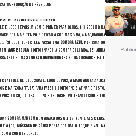
ssar na produção do réveillon!
Élysse, Melissa Aleixo, com vestido Hill Store
 e logo depois já vem o primer para olhos, (1) seguido da
make por mais tempo e deixar a cor mais viva, a maquiadora
l. (3) Logo depois ela passa uma
sombra azul
por cima do
rom mais escura
, contornando a sombra colorida. (5)
Ainda
Publi
mbra azul e uma
sombra iluminadora
abaixo da sobrancelha. E
um controle de oleosidade. Logo depois, a maquiadora aplica
os e na “zona T”. (7) Para fazer o contorno e afinar o rosto,
depois disso, os tradicionais (8)
base,
pó translúcido e (9)
a uma
sombra marrom
bem abaixo dos olhos, rente aos cílios.
r
e a (12)
máscara de cílios
preta pra dar o toque final. Na
r com a cor dos olhos.