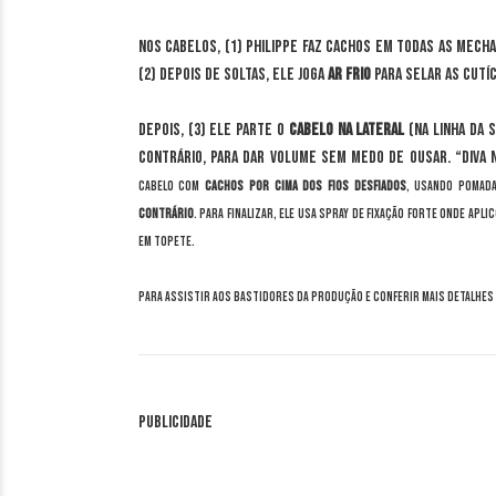
Nos cabelos, (1) Philippe faz cachos em todas as mec
(2) Depois de soltas, ele joga
ar frio
para selar as cutíc
Depois, (3) ele parte o
cabelo na lateral
(na linha da 
contrário, para dar volume sem medo de ousar. “Diva
cabelo com
cachos por cima dos fios desfiados
, usando pomada
contrário
.
Para finalizar, ele usa spray de fixação forte onde apli
em topete.
Para assistir aos bastidores da produção e conferir mais detalhes
Publicidade