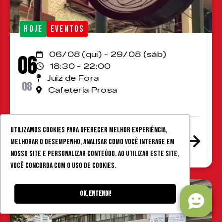
HOJE
EVENTOS
06/08 (qui) - 29/08 (sáb)
06
18:30 - 22:00
Juiz de Fora
08
Cafeteria Prosa
Programação cultural @
Utilizamos cookies para oferecer melhor experiência,
melhorar o desempenho, analisar como você interage em
Prosa Café
nosso site e personalizar conteúdo. Ao utilizar este site,
você concorda com o uso de cookies.
Ok, entendi!