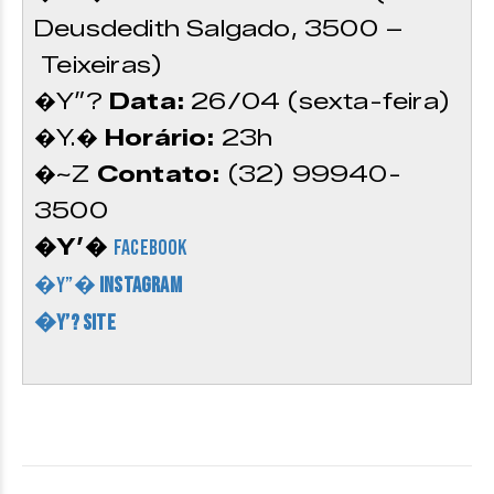
Deusdedith Salgado, 3500 –
Teixeiras)
�Y”?
Data:
26/04 (sexta-feira)
�Y.�
Horário:
23h
�~Z
Contato:
(32) 99940-
3500
�Y’�
Facebook
�Y”�
Instagram
�Y’? Site