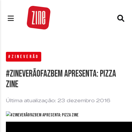
#ZINEVERÃO
#ZineVerãoFazBem apresenta: Pizza
Zine
Última atualização: 23 dezembro 2016