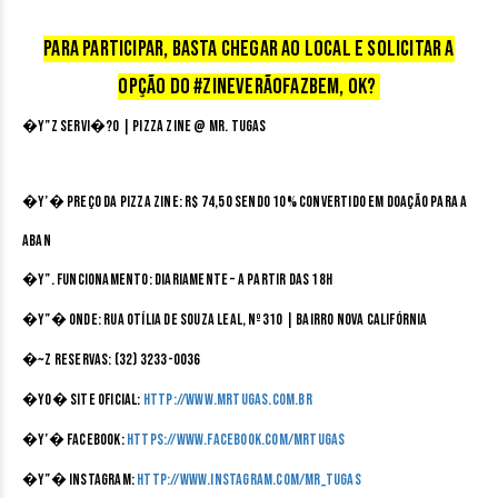
Para participar, basta chegar ao local e solicitar a
opção do #ZineVerãoFazBem, ok?
�Y”Z
SERVI�?O | Pizza Zine @ Mr. Tugas
�Y’�
Preço da Pizza Zine:
R$ 74,50 sendo 10% convertido em doação para a
ABAN
�Y”.
Funcionamento
: Diariamente – A partir das 18h
�Y”�
Onde:
Rua Otília de Souza Leal, nº 310 | Bairro Nova Califórnia
�~Z Reservas:
(32) 3233-0036
�YO�
Site Oficial:
http://www.mrtugas.com.br
�Y’�
Facebook:
https://www.facebook.com/MrTugas
�Y”�
Instagram:
http://www.instagram.com/mr_tugas