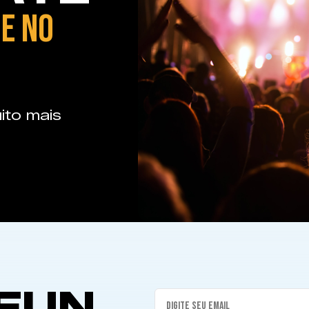
E NO
ito mais
FUN