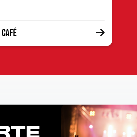
 Café
RTE