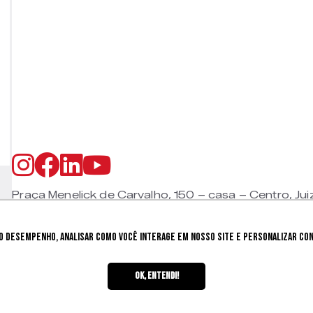
Praça Menelick de Carvalho, 150 – casa – Centro, Jui
CEP 36015-330 |
+55 (32) 9 9800 8403
 desempenho, analisar como você interage em nosso site e personalizar cont
Ok, entendi!
 direitos reservados.
Política de privacidade