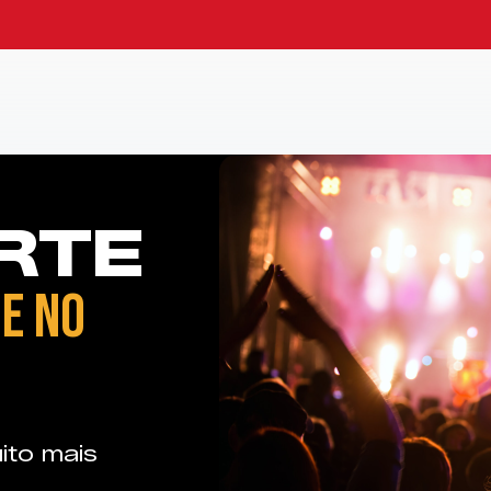
RTE
E NO
ito mais