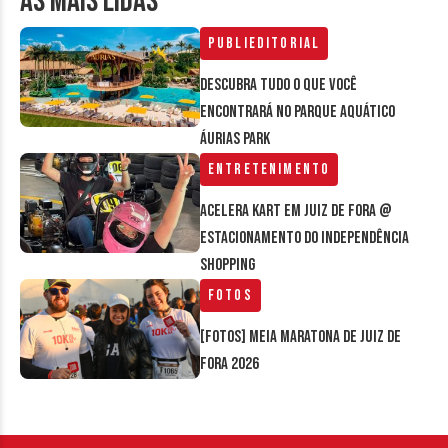
AS MAIS LIDAS
Publieditorial
Descubra tudo o que você
encontrará no parque aquático
Áurias Park
Entretenimento
Acelera Kart em Juiz de Fora @
estacionamento do Independência
Shopping
Fotos
[FOTOS] Meia Maratona de Juiz de
Fora 2026