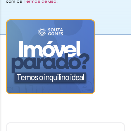
com os
Termos de uso
.