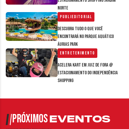
estacionamento Shopping Jardim
Norte
Publieditorial
Descubra tudo o que você
encontrará no parque aquático
Áurias Park
Entretenimento
Acelera Kart em Juiz de Fora @
estacionamento do Independência
Shopping
PRÓXIMOS
EVENTOS