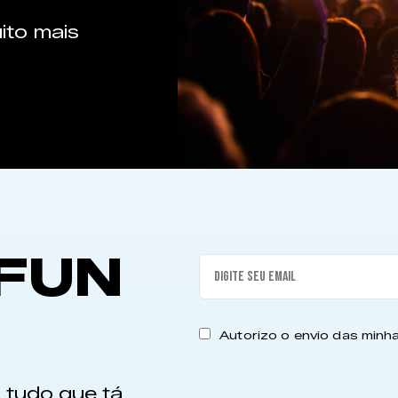
ito mais
FUN
Autorizo o envio das min
 tudo que tá