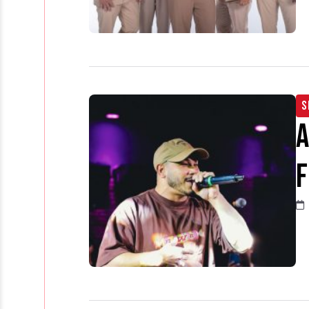
S
A
F