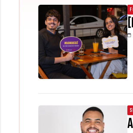
F
[
S
A