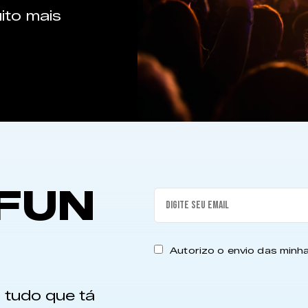
ito mais
FUN
Autorizo o envio das min
 tudo que tá