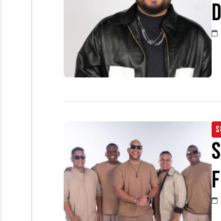
d
S
S
F