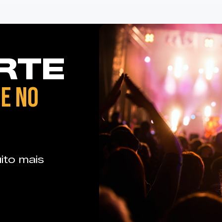
RTE
E NO
ito mais