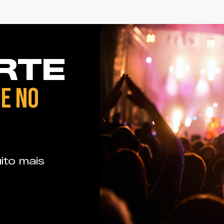
RTE
E NO
ito mais