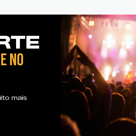
RTE
E NO
ito mais