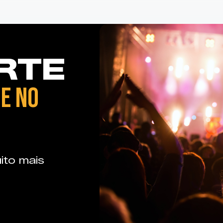
RTE
E NO
ito mais