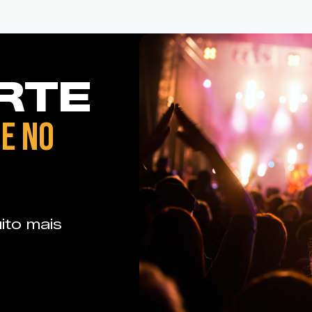
RTE
E NO
ito mais