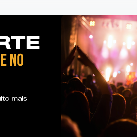
RTE
E NO
ito mais