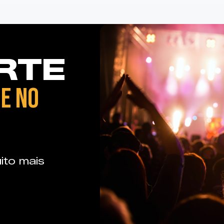
RTE
E NO
ito mais