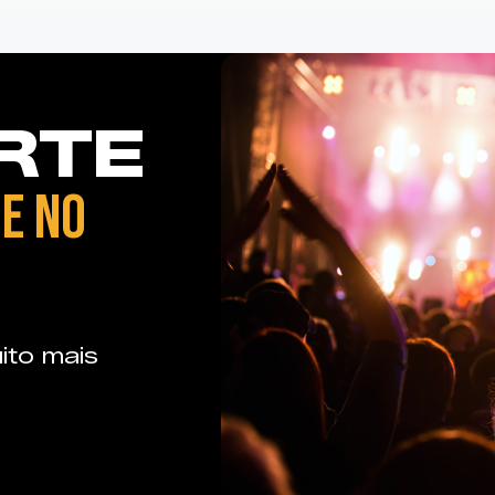
RTE
E NO
ito mais