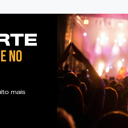
RTE
E NO
ito mais