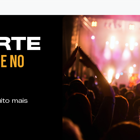
RTE
E NO
ito mais