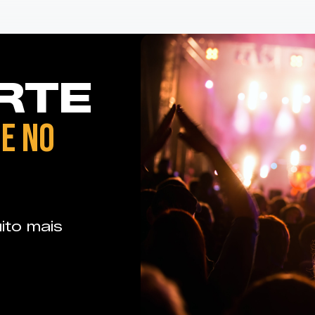
RTE
E NO
ito mais