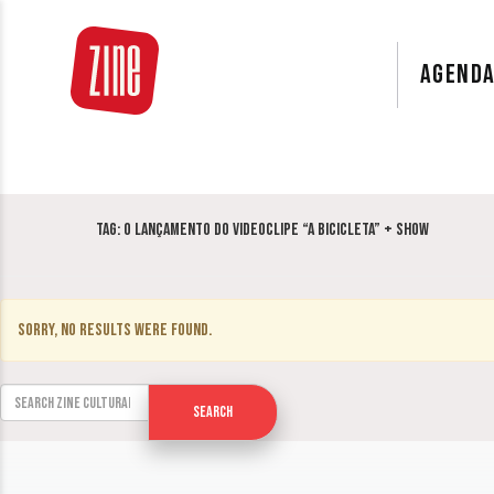
AGEND
Tag:
o lançamento do videoclipe “A Bicicleta” + Show
Sorry, no results were found.
Search for:
Search