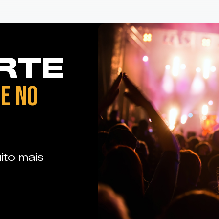
RTE
E NO
ito mais