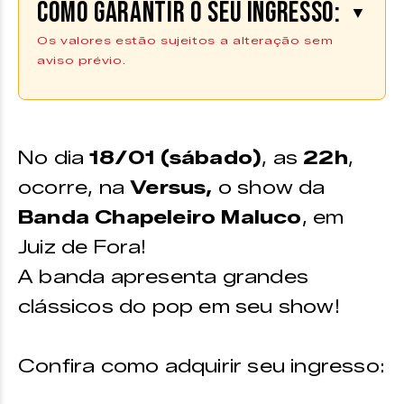
Como garantir o seu ingresso:
▼
Os valores estão sujeitos a alteração sem
aviso prévio.
Os ingressos podem ser adquiridos
através da plataforma
Uniticket
|
COMPRE AQUI
No dia
18/01 (sábado)
, as
22h
,
*Os ingressos também estão diponíveis no ponto de venda
ocorre, na
Versus,
o show da
físico do Zine Cultural
Banda Chapeleiro Maluco
, em
VALORES
Juiz de Fora!
Geral –
R$30,00
A banda apresenta grandes
clássicos do pop em seu show!
Confira como adquirir seu ingresso: