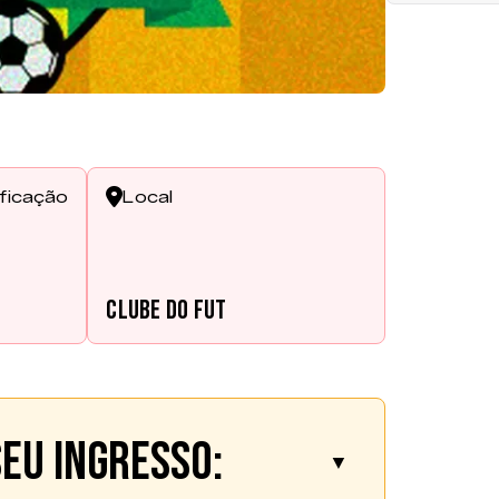
ificação
Local
s
Clube do Fut
eu ingresso:
▼