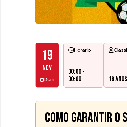
19
Horário
Class
NOV
00:00 -
00:00
18 ano
Dom
Como garantir o s