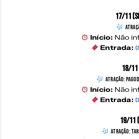
17/11 (S
Atraç
Início:
Não in
Entrada:
C
18/11
Atração: Pagod
Início:
Não in
Entrada:
C
19/11 
Atração: Ta