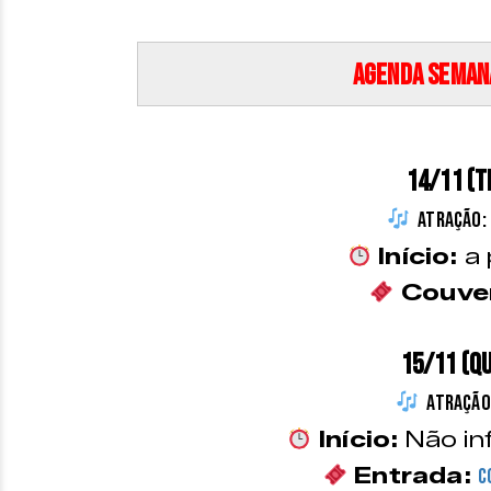
Agenda Semana
14/11 (T
Atração:
Início:
a 
Couve
15/11 (Q
Atração
Início:
Não in
Entrada:
C