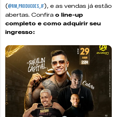
(
), e as vendas já estão
@rm_producoes_jf
abertas. Confira
o line-up
completo e como adquirir seu
ingresso: