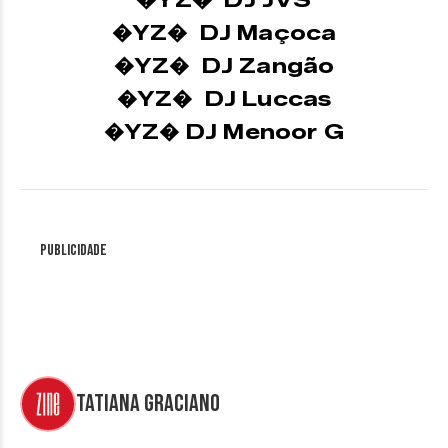
�YZ� DJ JVS
�YZ� DJ Maçoca
�YZ� DJ Zangão
�YZ� DJ Luccas
�YZ� DJ Menoor G
Publicidade
Tatiana Graciano