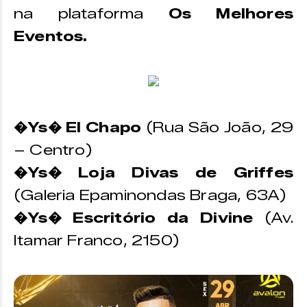
na plataforma
Os Melhores
Eventos.
�Ys� El Chapo
(Rua São João, 29
– Centro)
�Ys� Loja Divas de Griffes
(Galeria Epaminondas Braga, 63A)
�Ys� Escritório da Divine
(Av.
Itamar Franco, 2150)