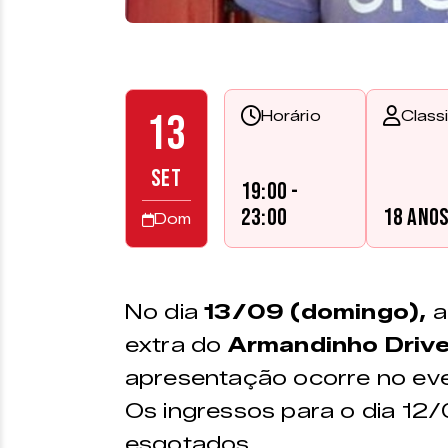
13
Horário
Class
SET
19:00 -
23:00
18 ano
Dom
No dia
13/09 (domingo),
a
extra do
Armandinho Drive
apresentação ocorre no ev
Os ingressos para o dia 12
esgotados.