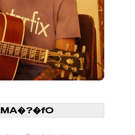
MA�?�fO