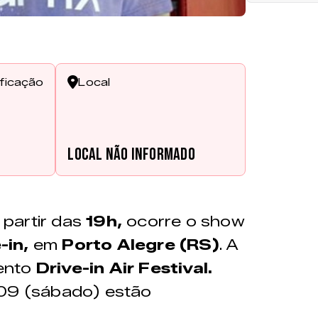
ificação
Local
s
Local não informado
 partir das
19h,
ocorre o show
-in,
em
Porto Alegre (RS)
. A
ento
Drive-in Air Festival.
/09 (sábado) estão