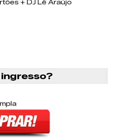
rtões + DJ Lê Araújo
ingresso?
mpla